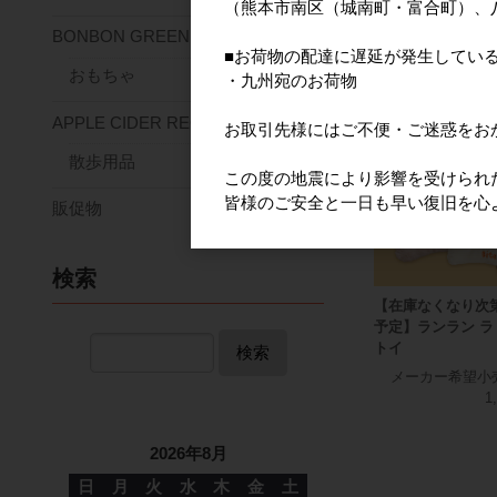
（熊本市南区（城南町・富合町）、
BONBON GREEN
■お荷物の配達に遅延が発生してい
おすすめ商
おもちゃ
・九州宛のお荷物
APPLE CIDER RECIPE
お取引先様にはご不便・ご迷惑をお
散歩用品
この度の地震により影響を受けられ
皆様のご安全と一日も早い復旧を心
販促物
検索
【在庫なくなり次
予定】ランラン ラ
トイ
検索
メーカー希望小
1
2026年8月
日
月
火
水
木
金
土