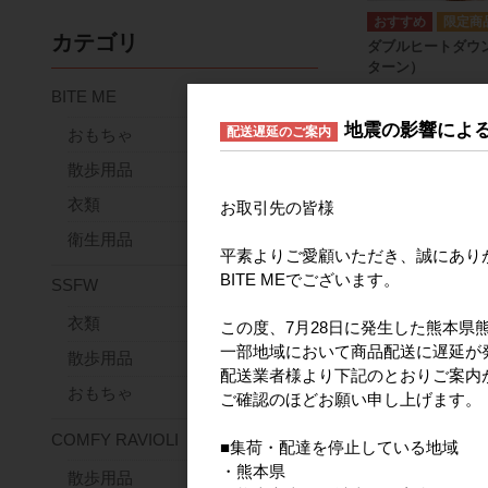
カテゴリ
ダブルヒートダウ
ターン）
BITE ME
メーカー希望小
4
地震の影響によ
配送遅延のご案内
おもちゃ
散歩用品
衣類
お取引先の皆様
衛生用品
平素よりご愛顧いただき、誠にあり
BITE MEでございます。
SSFW
衣類
この度、7月28日に発生した熊本県
一部地域において商品配送に遅延が
散歩用品
配送業者様より下記のとおりご案内
アクアベアライフ
おもちゃ
ご確認のほどお願い申し上げます。
メーカー希望小
4
COMFY RAVIOLI
■集荷・配達を停止している地域
・熊本県
散歩用品