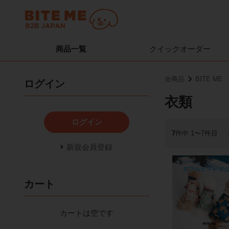
商品一覧
クイック
オーダー
全商品
BITE ME
ログイン
衣類
ログイン
7
件中 1〜7件目
新規会員登録
カート
カートは空です