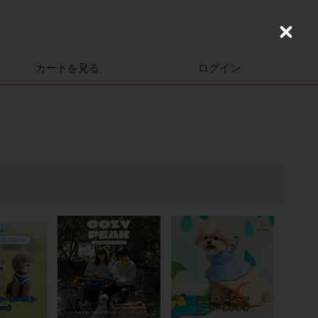
C
l
o
カートを見る
ログイン
s
e