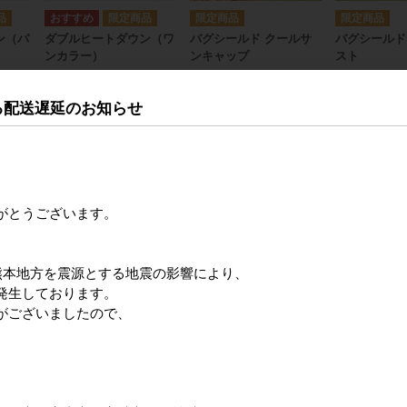
ン（パ
ダブルヒートダウン（ワ
バグシールド クールサ
バグシールド
ンカラー）
ンキャップ
スト
売価格
メーカー希望小売価格
メーカー希望小売価格
メーカー
,990円
4,990円
2,300円
る配送遅延のお知らせ
がとうございます。
熊本地方を震源とする地震の影響により、
発生しております。
がございましたので、
ベスト
売価格
,900円