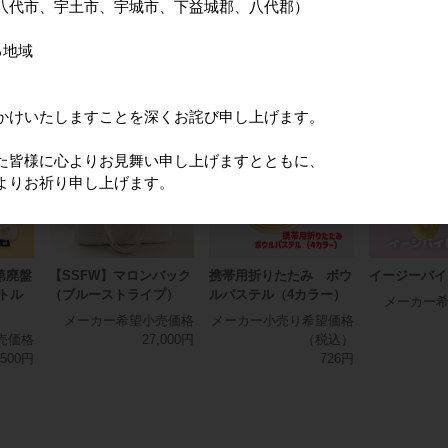
八代市、宇土市、宇城市、下益城郡、八代郡）
7
件中 1〜7件目
る地域
品
かけいたしますことを深くお詫び申し上げます。
た皆様に心よりお見舞い申し上げますとともに、
よりお祈り申し上げます。
第廃盤
【SSFW】マロンバック
携帯用折りたたみ ボウ
イージーバイ
トル
（ブルーストライプ）
ルパステル（4カラー）
メーカー
メーカー希望小売価格
メーカー小売り希望価格
売価格
27,000円
（税込）
,500円
726円