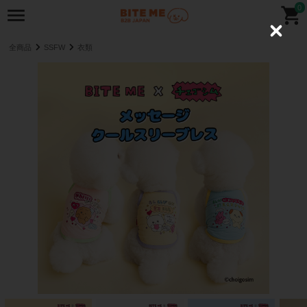
0
C
l
全商品
SSFW
衣類
o
s
e