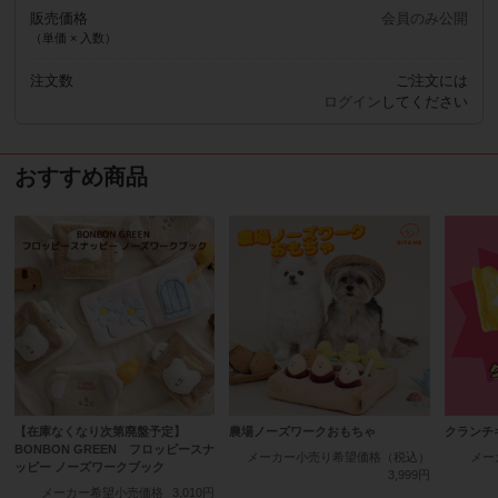
販売価格
会員のみ公開
（単価 × 入数）
注文数
ご注文には
ログイン
してください
おすすめ商品
【在庫なくなり次第廃盤予定】
農場ノーズワークおもちゃ
クランチ
BONBON GREEN フロッピースナ
メーカー小売り希望価格（税込）
メー
ッピー ノーズワークブック
3,999円
メーカー希望小売価格
3,010円