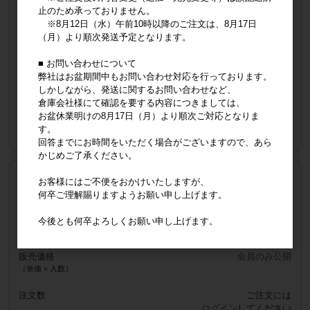
イエロー2XL
止のため承っておりません。
※8月12日（水）午前10時以降のご注文は、8月17日
品番
8800343340632
JANコード
8800343340632
（月）より順次発送予定となります。
メーカー希望小売価格
2,900円
メーカー小売り希望価格（税抜）
2,636円
■ お問い合わせについて
弊社はお盆期間中もお問い合わせ対応を行っております。
販売価格
会員のみ公開
しかしながら、発送に関するお問い合わせなど、
（単価 × 入数）
倉庫会社様にて確認を要する内容につきましては、
お盆休業明けの8月17日（月）より順次ご対応となりま
注文数
ご注文には
す。
ログイン
してください
回答までにお時間をいただく場合がございますので、あら
かじめご了承ください。
ブルーS
お客様にはご不便をおかけいたしますが、
何卒ご理解賜りますようお願い申し上げます。
品番
8800343340540
JANコード
8800343340540
メーカー希望小売価格
2,900円
今後とも何卒よろしくお願い申し上げます。
メーカー小売り希望価格（税抜）
2,636円
販売価格
会員のみ公開
（単価 × 入数）
注文数
ご注文には
ログイン
してください