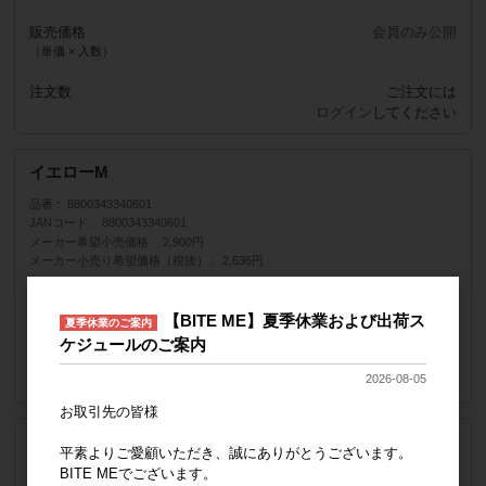
販売価格
会員のみ公開
（単価 × 入数）
注文数
ご注文には
ログイン
してください
イエローM
品番
8800343340601
JANコード
8800343340601
メーカー希望小売価格
2,900円
メーカー小売り希望価格（税抜）
2,636円
販売価格
会員のみ公開
【BITE ME】夏季休業および出荷ス
（単価 × 入数）
夏季休業のご案内
ケジュールのご案内
注文数
ご注文には
2026-08-05
ログイン
してください
お取引先の皆様
イエローL
平素よりご愛顧いただき、誠にありがとうございます。
BITE MEでございます。
品番
8800343340618