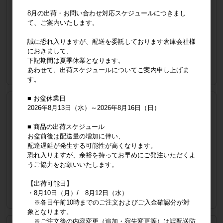
JANコード
8800343340618
メーカー希望小売価格
2,900円
8月の出荷・お問い合わせ対応スケジュールにつきまし
メーカー小売り希望価格（税抜）
2,636円
て、ご案内いたします。
販売価格
会員のみ公開
誠に恐れ入りますが、配送を委託しております倉庫会社様
（単価 × 入数）
におきまして、
下記期間は夏季休業となります。
注文数
ご注文には
あわせて、出荷スケジュールについてご案内申し上げま
ログイン
してください
す。
■ お盆休業日
イエローXL
2026年8月13日（水）～2026年8月16日（日）
品番
8800343340625
JANコード
8800343340625
■ 商品の出荷スケジュール
メーカー希望小売価格
2,900円
お盆前後は配送量の増加に伴い、
メーカー小売り希望価格（税抜）
2,636円
配達遅延が発生する可能性が高くなります。
恐れ入りますが、余裕を持ってお早めにご発注いただくよ
販売価格
会員のみ公開
うご協力をお願いいたします。
（単価 × 入数）
【出荷可能日】
注文数
ご注文には
・8月10日（月）/ 8月12日（水）
ログイン
してください
※各日午前10時までのご注文およびご入金確認分が対
象となります。
※ご注文後の内容変更（追加・宛先変更等）は誤配送防