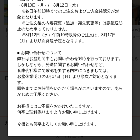
・8月10日（月）/ 8月12日（水）
※各日午前10時までのご注文およびご入金確認分が対
象となります。
※ご注文後の内容変更（追加・宛先変更等）は誤配送防
止のため承っておりません。
【8月17日頃再入荷】ロンロンズ引
【在庫なくなり次第廃盤】プードル
【SSF
※8月12日（水）午前10時以降のご注文は、8月17日
っ張りっこおもちゃ
プーバックポーチ
メー
（月）より順次発送予定となります。
メーカー希望小売価格
1,490円
メーカー小売り希望価格（税込）
1,522円
■ お問い合わせについて
すべてのおすすめ商品を見る
弊社はお盆期間中もお問い合わせ対応を行っております。
しかしながら、発送に関するお問い合わせなど、
倉庫会社様にて確認を要する内容につきましては、
お盆休業明けの8月17日（月）より順次ご対応となりま
ログイン
す。
回答までにお時間をいただく場合がございますので、あら
かじめご了承ください。
ログイン
お客様にはご不便をおかけいたしますが、
新規会員登録
何卒ご理解賜りますようお願い申し上げます。
カート
今後とも何卒よろしくお願い申し上げます。
カートは空です