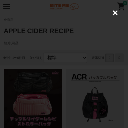
0
C
l
全商品
o
s
APPLE CIDER RECIPE
e
散歩用品
6
件中 1〜6件目
並び替え
表示切替