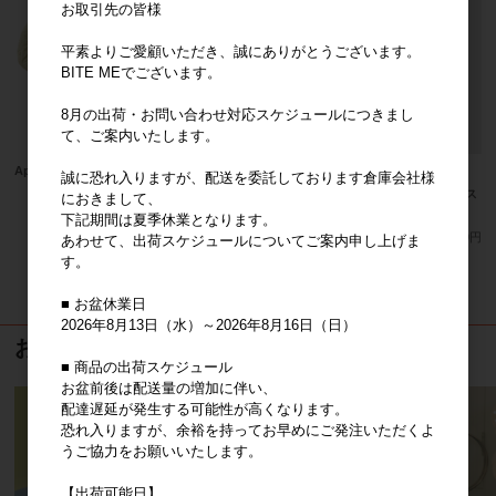
お取引先の皆様
平素よりご愛顧いただき、誠にありがとうございます。
BITE MEでございます。
8月の出荷・お問い合わせ対応スケジュールにつきまし
て、ご案内いたします。
Apple Cider Recipe バギーガード
誠に恐れ入りますが、配送を委託しております倉庫会社様
Apple Cider Recipe フラッフィーネス
メーカー小売り希望価格（税込）
におきまして、
ト
5,100円
下記期間は夏季休業となります。
メーカー希望小売価格
7,900円
あわせて、出荷スケジュールについてご案内申し上げま
す。
6
件中 1〜6件目
■ お盆休業日
2026年8月13日（水）～2026年8月16日（日）
おすすめ商品
■ 商品の出荷スケジュール
お盆前後は配送量の増加に伴い、
配達遅延が発生する可能性が高くなります。
恐れ入りますが、余裕を持ってお早めにご発注いただくよ
うご協力をお願いいたします。
【出荷可能日】