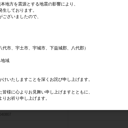
熊本地方を震源とする地震の影響により、
040803
発生しております。
がございましたので、
会員のみ公開
4
040804
八代市、宇土市、宇城市、下益城郡、八代郡）
会員のみ公開
5
040805
る地域
会員のみ公開
かけいたしますことを深くお詫び申し上げます。
6
040806
た皆様に心よりお見舞い申し上げますとともに、
よりお祈り申し上げます。
会員のみ公開
7
040807