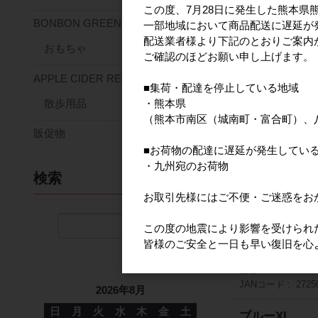
この度、7月28日に発生した熊本県
JANコード
2725
BONBON GREEN
一部地域において商品配送に遅延が
ベージュXL
配送業者様より下記のとおりご案内
おもちゃ
ご確認のほどお願い申し上げます。
品番
272504080
APPLE CIDER RECIPE
JANコード
2725
■集荷・配達を停止している地域
散歩用品
・熊本県
ブルーS
（熊本市南区（城南町・富合町）、
販促物
品番
272504080
JANコード
2725
■お荷物の配達に遅延が発生してい
・九州宛のお荷物
検索
ブルーM
お取引先様にはご不便・ご迷惑をお
品番
272504080
JANコード
2725
検索
この度の地震により影響を受けられ
皆様のご安全と一日も早い復旧を心
ブルーL
品番
272504080
JANコード
2725
2026年8月
日
月
火
水
木
金
土
ブルーXL