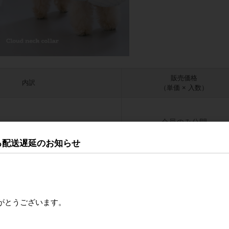
販売価格
内訳
（単価 × 入数）
会員のみ公開
1
040801
る配送遅延のお知らせ
会員のみ公開
2
040802
がとうございます。
会員のみ公開
3