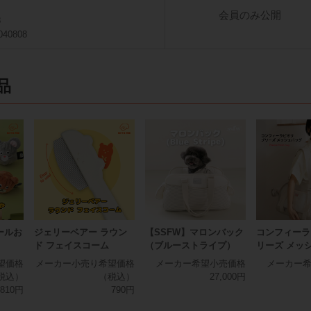
会員のみ公開
8
040808
品
ールお
ジェリーベアー ラウン
【SSFW】マロンバック
コンフィーラ
ド フェイスコーム
（ブルーストライプ）
リーズ メッ
望価格
メーカー小売り希望価格
メーカー希望小売価格
メーカー
税込）
（税込）
27,000円
810円
790円