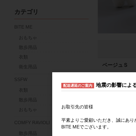
カテゴリ
BITE ME
おもちゃ
散歩用品
衣類
ベージュＳ
衛生用品
品番
272504080
SSFW
JANコード
2725
地震の影響によ
配送遅延のご案内
衣類
ベージュM
散歩用品
品番
272504080
お取引先の皆様
おもちゃ
JANコード
2725
平素よりご愛顧いただき、誠にあり
COMFY RAVIOLI
ベージュL
BITE MEでございます。
散歩用品
品番
272504080