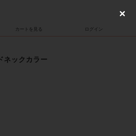
C
l
o
カートを見る
ログイン
s
e
ウドネックカラー