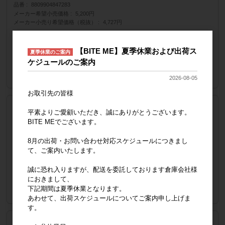
品番
8809904847283
メーカー希望小売価格
5,200円
メーカー小売り希望価格（税抜）
4,727円
販売価格
会員のみ公開
（単価 × 入数）
【BITE ME】夏季休業および出荷ス
夏季休業のご案内
ケジュールのご案内
注文数
ご注文には
ログイン
してください
2026-08-05
お取引先の皆様
ホワイト S
平素よりご愛顧いただき、誠にありがとうございます。
品番
8809904847252
BITE MEでございます。
メーカー希望小売価格
4,890円
メーカー小売り希望価格（税抜）
4,445円
8月の出荷・お問い合わせ対応スケジュールにつきまし
て、ご案内いたします。
販売価格
会員のみ公開
（単価 × 入数）
誠に恐れ入りますが、配送を委託しております倉庫会社様
におきまして、
注文数
ご注文には
下記期間は夏季休業となります。
ログイン
してください
あわせて、出荷スケジュールについてご案内申し上げま
す。
ホワイト L