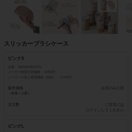
スリッカーブラシケース
ピンクS
品番
8809904847276
メーカー希望小売価格
4,890円
メーカー小売り希望価格（税抜）
4,445円
販売価格
会員のみ公開
（単価 × 入数）
注文数
ご注文には
ログイン
してください
ピンクL