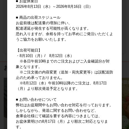
■ お盆休業日
2026年8月13日（水）～2026年8月16日（日）
品番
8809904847269
メーカー希望小売価格
5,200円
メーカー小売り希望価格（税抜）
4,727円
■ 商品の出荷スケジュール
お盆前後は配送量の増加に伴い、
販売価格
会員のみ公開
配達遅延が発生する可能性が高くなります。
（単価 × 入数）
恐れ入りますが、余裕を持ってお早めにご発注いただくよ
うご協力をお願いいたします。
注文数
ご注文には
ログイン
してください
【出荷可能日】
・8月10日（月）/ 8月12日（水）
※各日午前10時までのご注文およびご入金確認分が対
象となります。
おすすめ商品
※ご注文後の内容変更（追加・宛先変更等）は誤配送防
止のため承っておりません。
※8月12日（水）午前10時以降のご注文は、8月17日
（月）より順次発送予定となります。
■ お問い合わせについて
弊社はお盆期間中もお問い合わせ対応を行っております。
しかしながら、発送に関するお問い合わせなど、
倉庫会社様にて確認を要する内容につきましては、
お盆休業明けの8月17日（月）より順次ご対応となりま
す。