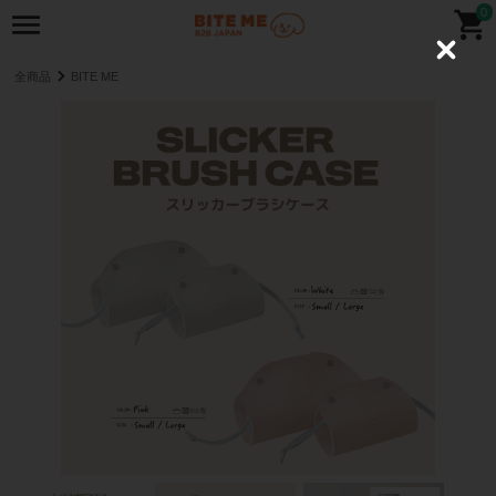
0
C
l
全商品
BITE ME
o
s
e