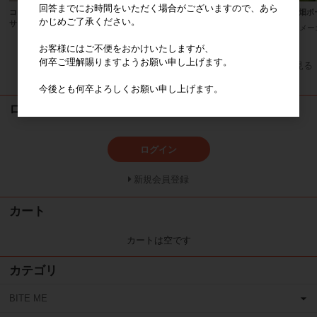
回答までにお時間をいただく場合がございますので、あら
コンフィーラビオリ シティポップ
【8月17日頃再入荷】ロンロンズ引
野菜畑ボ
かじめご了承ください。
サコッシュ
っ張りっこおもちゃ
メー
メーカー希望小売価格
6,500円
メーカー希望小売価格
1,490円
お客様にはご不便をおかけいたしますが、
何卒ご理解賜りますようお願い申し上げます。
すべてのおすすめ商品を見る
今後とも何卒よろしくお願い申し上げます。
ログイン
ログイン
新規会員登録
カート
カートは空です
カテゴリ
BITE ME